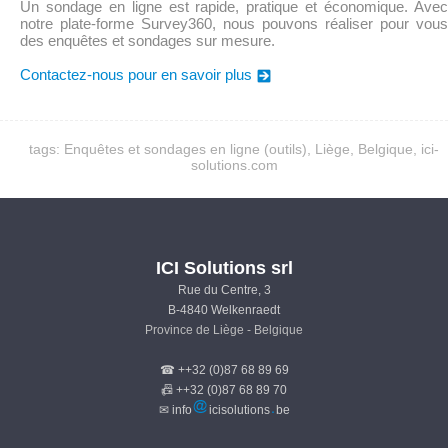
Un sondage en ligne est rapide, pratique et économique. Avec
notre plate-forme Survey360, nous pouvons réaliser pour vous
des enquêtes et sondages sur mesure.
Contactez-nous pour en savoir plus
tags: Enquêtes et sondages en ligne (outils), Liège, Belgique, ici-
solutions.com
ICI Solutions srl
Rue du Centre, 3
B-4840 Welkenraedt
Province de Liège - Belgique
☎ ++32 (0)87 68 89 69
📠 ++32 (0)87 68 89 70
✉ info
icisolutions
be