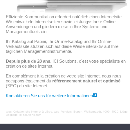
Effiziente Kommunikation erfordert natürlich einen Internetsite.
Wir entwickeln Internetseiten sowie leistungsstarke Online-
Anwendungen und gliedern diese in Ihre Systeme und
Managementtools ein.
Ihr Katalog auf Papier, Ihr Online-Katalog und Ihr Online-
Verkaufssite stützen sich auf diese Weise interaktiv auf Ihre
täglichen Managementinstrumente.
Depuis plus de 28 ans
, ICI Solutions, c'est votre spécialiste en
création de sites Internet.
En complément à la création de votre site Internet, nous nous
occupons également du
référencement naturel et optimisé
(SEO) du site Internet.
Kontaktieren Sie uns für weitere Informationen
tags:
Création site internet à Liège
,
web
, Verviers, Eupen,
Welkenraedt
, 4000, 4020, Liège,
Belgique, ici-solutions.com